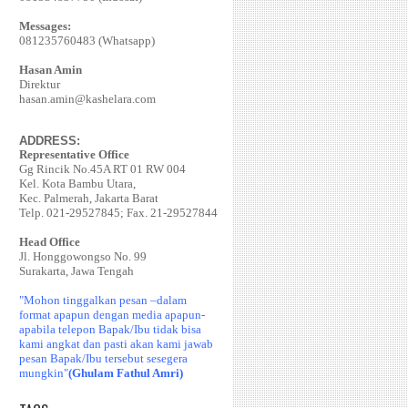
Messages:
081235760483 (Whatsapp)
Hasan Amin
Direktur
hasan.amin@kashelara.com
ADDRESS:
Representative Office
Gg Rincik No.45A RT 01 RW 004
Kel. Kota Bambu Utara,
Kec. Palmerah, Jakarta Barat
Telp. 021-29527845; Fax. 21-29527844
Head Office
Jl. Honggowongso No. 99
Surakarta, Jawa Tengah
"Mohon tinggalkan pesan –dalam
format apapun dengan media apapun-
apabila telepon Bapak/Ibu tidak bisa
kami angkat dan pasti akan kami jawab
pesan Bapak/Ibu tersebut sesegera
mungkin"
(Ghulam Fathul Amri)