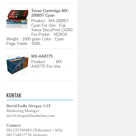
Toner Cartridge MX-
200857 Cyan
Product : MX-200857
Cyan For Use : Fuji
Xerox DocuPrint C4350
For Printer : XEROX
Weight : 1000 gram Color : Cyan
Page Yields : 1500...
MX-AA0775
Product : MX-
AA0775 For Use :
...
KONTAK
David Fadly Siregar, S.ST
Marketing Manager
david.siregar@kashelara.com
Contact:
081235760483 (Telkomsel + WA)
081534837750 (Indosat)