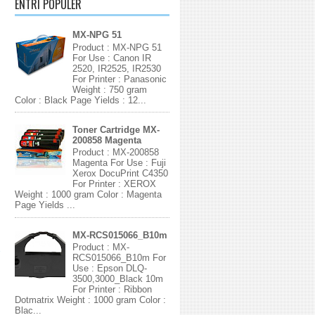
ENTRI POPULER
MX-NPG 51
Product : MX-NPG 51
For Use : Canon IR
2520, IR2525, IR2530
For Printer : Panasonic
Weight : 750 gram
Color : Black Page Yields : 12...
Toner Cartridge MX-
200858 Magenta
Product : MX-200858
Magenta For Use : Fuji
Xerox DocuPrint C4350
For Printer : XEROX
Weight : 1000 gram Color : Magenta
Page Yields ...
MX-RCS015066_B10m
Product : MX-
RCS015066_B10m For
Use : Epson DLQ-
3500,3000_Black 10m
For Printer : Ribbon
Dotmatrix Weight : 1000 gram Color :
Blac...