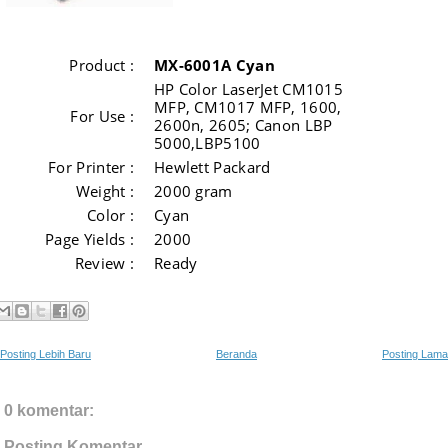
Product :
MX-6001A Cyan
HP Color LaserJet CM1015
MFP, CM1017 MFP, 1600,
For Use :
2600n, 2605; Canon LBP
5000,LBP5100
For Printer :
Hewlett Packard
Weight :
2000 gram
Color :
Cyan
Page Yields :
2000
Review :
Ready
Posting Lebih Baru
Beranda
Posting Lama
0 komentar:
Posting Komentar