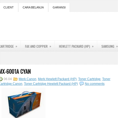
CLIENT
CARA BELANJA
GARANSI
»
»
»
»
CARTRIDGE
FAX AND COPPIER
HEWLETT PACKARD (HP)
SAMSUNG
MX-6001A CYAN
06.04
Merk Canon
,
Merk Hewlett Packard (HP)
,
Toner Cartridge
,
Toner
Cartridge Canon
,
Toner Cartridge Hewlett Packard (HP)
No comments