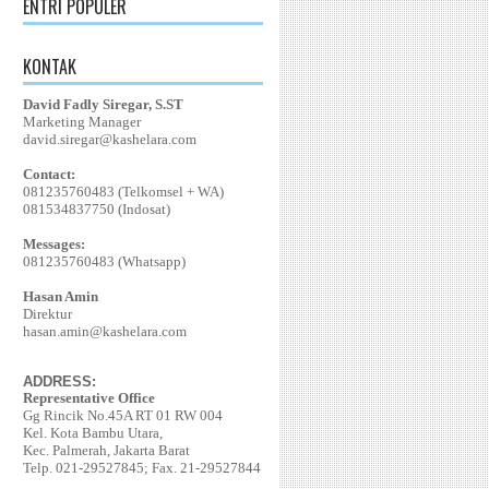
ENTRI POPULER
KONTAK
David Fadly Siregar, S.ST
Marketing Manager
david.siregar@kashelara.com
Contact:
081235760483 (Telkomsel + WA)
081534837750 (Indosat)
Messages:
081235760483 (Whatsapp)
Hasan Amin
Direktur
hasan.amin@kashelara.com
ADDRESS:
Representative Office
Gg Rincik No.45A RT 01 RW 004
Kel. Kota Bambu Utara,
Kec. Palmerah, Jakarta Barat
Telp. 021-29527845; Fax. 21-29527844