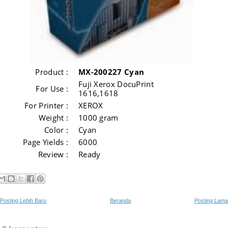
Product :
MX-200227 Cyan
Fuji Xerox DocuPrint
For Use :
1616,1618
For Printer :
XEROX
Weight :
1000 gram
Color :
Cyan
Page Yields :
6000
Review :
Ready
Posting Lebih Baru
Beranda
Posting Lama