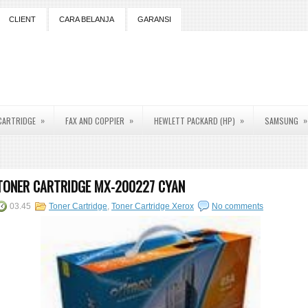
CLIENT
CARA BELANJA
GARANSI
»
»
»
»
CARTRIDGE
FAX AND COPPIER
HEWLETT PACKARD (HP)
SAMSUNG
TONER CARTRIDGE MX-200227 CYAN
03.45
Toner Cartridge
,
Toner Cartridge Xerox
No comments