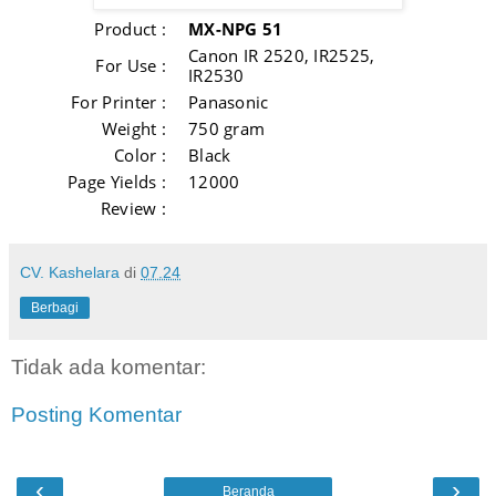
Product :
MX-NPG 51
Canon IR 2520, IR2525,
For Use :
IR2530
For Printer :
Panasonic
Weight :
750 gram
Color :
Black
Page Yields :
12000
Review :
CV. Kashelara
di
07.24
Berbagi
Tidak ada komentar:
Posting Komentar
‹
›
Beranda